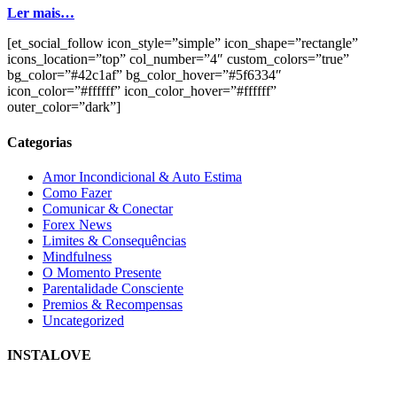
Ler mais…
[et_social_follow icon_style=”simple” icon_shape=”rectangle”
icons_location=”top” col_number=”4″ custom_colors=”true”
bg_color=”#42c1af” bg_color_hover=”#5f6334″
icon_color=”#ffffff” icon_color_hover=”#ffffff”
outer_color=”dark”]
Categorias
Amor Incondicional & Auto Estima
Como Fazer
Comunicar & Conectar
Forex News
Limites & Consequências
Mindfulness
O Momento Presente
Parentalidade Consciente
Premios & Recompensas
Uncategorized
INSTALOVE