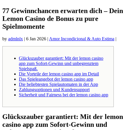
77 Gewinnchancen erwarten dich – Dein
Lemon Casino de Bonus zu pure
Spielmomente
by
admlnlx
|
6 Jan 2026
|
Amor Incondicional & Auto Estima
|
Glückszauber garantiert: Mit der lemon casino
app zum Sofort-Gewinn und unbegrenztem
Spielspaß.
Die Vorteile der lemon casino app im Detail
Das Spieleangebot der lemon casino app
Die beliebtesten Spielautomaten in der App
Zahlungsoptionen und Kundensupport
Sicherheit und Fairness bei der lemon casino app
Glückszauber garantiert: Mit der lemon
casino app zum Sofort-Gewinn und