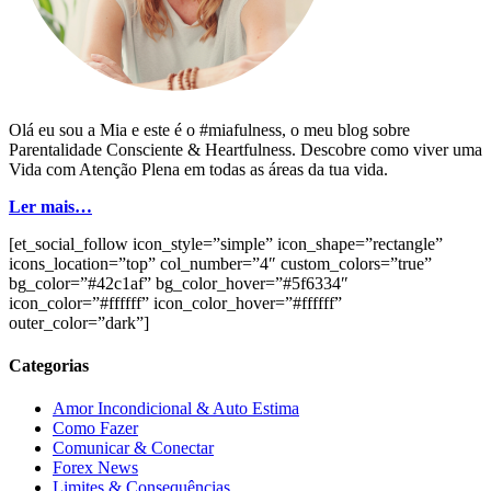
Olá eu sou a Mia e este é o #miafulness, o meu blog sobre
Parentalidade Consciente & Heartfulness. Descobre como viver uma
Vida com Atenção Plena em todas as áreas da tua vida.
Ler mais…
[et_social_follow icon_style=”simple” icon_shape=”rectangle”
icons_location=”top” col_number=”4″ custom_colors=”true”
bg_color=”#42c1af” bg_color_hover=”#5f6334″
icon_color=”#ffffff” icon_color_hover=”#ffffff”
outer_color=”dark”]
Categorias
Amor Incondicional & Auto Estima
Como Fazer
Comunicar & Conectar
Forex News
Limites & Consequências