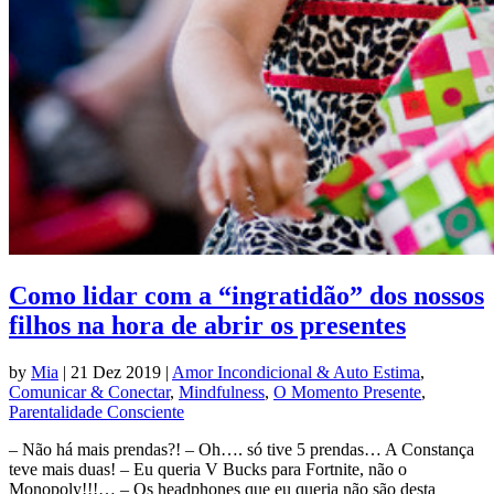
Como lidar com a “ingratidão” dos nossos
filhos na hora de abrir os presentes
by
Mia
|
21 Dez 2019
|
Amor Incondicional & Auto Estima
,
Comunicar & Conectar
,
Mindfulness
,
O Momento Presente
,
Parentalidade Consciente
– Não há mais prendas?! – Oh…. só tive 5 prendas… A Constança
teve mais duas! – Eu queria V Bucks para Fortnite, não o
Monopoly!!!… – Os headphones que eu queria não são desta