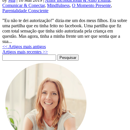
by
Mia
|
16 Mai 2019
|
Amor Incondicional & Auto Estima
,
Comunicar & Conectar
,
Mindfulness
,
O Momento Presente
,
Parentalidade Consciente
”Eu não te dei autorização!” dizia-me um dos meus filhos. Era sobre
uma partilha que eu tinha feito no facebook. Uma partilha que fiz
com total sensação que tinha sido autorizada pela criança em
questão. Mas agora, tinha a minha frente um ser que sentia que a
sua...
<< Artigos mais antigos
Artigos mais recentes >>
Pesquisar
por: