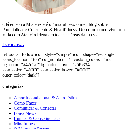
Olá eu sou a Mia e este é o #miafulness, o meu blog sobre
Parentalidade Consciente & Heartfulness. Descobre como viver uma
Vida com Atenção Plena em todas as áreas da tua vida.
Ler mais…
[et_social_follow icon_style=”simple” icon_shape=”rectangle”
icons_location=”top” col_number=”4″ custom_colors=”true”
bg_color=”#42c1af” bg_color_hover=”#5f6334″
icon_color=”#ffffff” icon_color_hover=”#ffffff”
outer_color=”dark”]
Categorias
Amor Incondicional & Auto Estima
Como Fazer
Comunicar & Conectar
Forex News
Limites & Consequências
Mindfulness
O Momento Presente