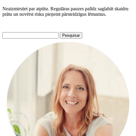
Neaizmirstiet par atpūtu. Regulāras pauzes palīdz saglabāt skaidru
prātu un novērst risku pieņemt pārsteidzīgus lēmumus.
Pesquisar
por: