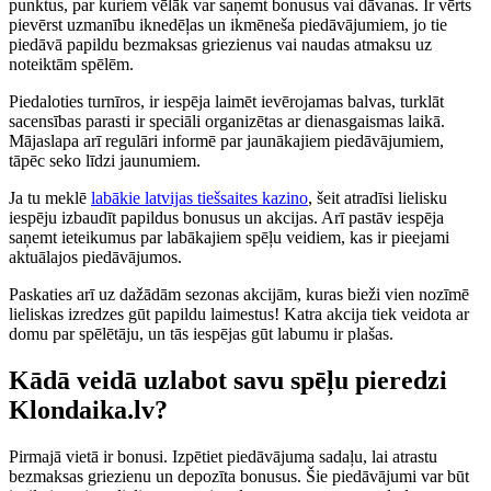
punktus, par kuriem vēlāk var saņemt bonusus vai dāvanas. Ir vērts
pievērst uzmanību iknedēļas un ikmēneša piedāvājumiem, jo tie
piedāvā papildu bezmaksas griezienus vai naudas atmaksu uz
noteiktām spēlēm.
Piedaloties turnīros, ir iespēja laimēt ievērojamas balvas, turklāt
sacensības parasti ir speciāli organizētas ar dienasgaismas laikā.
Mājaslapa arī regulāri informē par jaunākajiem piedāvājumiem,
tāpēc seko līdzi jaunumiem.
Ja tu meklē
labākie latvijas tiešsaites kazino
, šeit atradīsi lielisku
iespēju izbaudīt papildus bonusus un akcijas. Arī pastāv iespēja
saņemt ieteikumus par labākajiem spēļu veidiem, kas ir pieejami
aktuālajos piedāvājumos.
Paskaties arī uz dažādām sezonas akcijām, kuras bieži vien nozīmē
lieliskas izredzes gūt papildu laimestus! Katra akcija tiek veidota ar
domu par spēlētāju, un tās iespējas gūt labumu ir plašas.
Kādā veidā uzlabot savu spēļu pieredzi
Klondaika.lv?
Pirmajā vietā ir bonusi. Izpētiet piedāvājuma sadaļu, lai atrastu
bezmaksas griezienu un depozīta bonusus. Šie piedāvājumi var būt