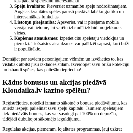
kas padara spēlēšanu interesantāku.
Spēļu kvalitāte:
Pievērsiet uzmanību spēļu nodrošinātājiem.
Augstas kvalitātes spēles parasti piedāvā labāku grafiku un
interesantākas funkcijas.
Lietotņu pieejamība:
Apsveriet, vai ir pieejama mobilā
versija vai lietotne, lai varētu izbaudīt izklaidi no jebkuras
vietas.
Kopienas atsauksmes:
Izpētiet citu spēlētāju viedokļus un
pieredzi. Tiešsaistes atsauksmes var palīdzēt saprast, kuri brīži
ir populārākie.
Domājiet par saviem personīgajiem vēlmēm un izvēlieties to, kas
vislabāk atbilst jūsu izklaides stilam. Izveidojiet savu brīžu kolekciju
un izbaudi spēles, kas patiešām iepriecina!
Kādus bonusus un akcijas piedāvā
Klondaika.lv kazino spēlēm?
Reģistrējoties, noteikti izmanto sākotnējo bonusa piedāvājumu, kas
sniedz iespēju palielināt savu spēļu kapitālu. Jauniem spēlētājiem
tiek piedāvāts bonuss, kas var sasniegt pat 100% no depozīta,
tādējādi dubultojot sākotnējo ieguldījumu.
Regulālas akcijas, piemēram, lojalitātes programmas, ļauj uzkrāt