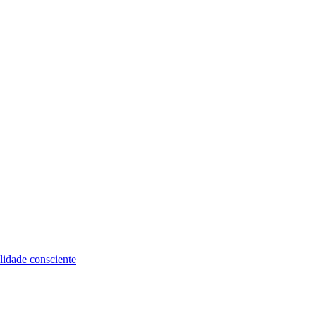
alidade consciente