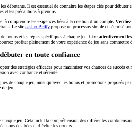
s débutants. Il est essentiel de connaître les étapes clés pour débuter 
s et les précautions à prendre.
e et à comprendre les exigences liées à la création d’un compte.
Vérifiez
traits. Le site
casino Betify
propose un processus simple et sécurisé pou
 de bonus et les règles spécifiques à chaque jeu.
Lire attentivement les
 pourrez profiter pleinement de votre expérience de jeu sans commettre d
r débuter en toute confiance
opter des stratégies efficaces pour maximiser vos chances de succès et
sion avec confiance et sérénité.
fiques de chaque jeu, ainsi qu’avec les bonus et promotions proposés par
e de jeu.
e chaque jeu. Cela inclut la compréhension des différentes combinaisons
sions éclairées et d’éviter les erreurs.