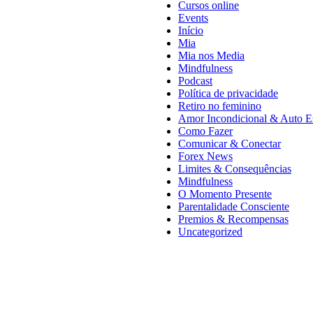
Cursos online
Events
Início
Mia
Mia nos Media
Mindfulness
Podcast
Política de privacidade
Retiro no feminino
Amor Incondicional & Auto E
Como Fazer
Comunicar & Conectar
Forex News
Limites & Consequências
Mindfulness
O Momento Presente
Parentalidade Consciente
Premios & Recompensas
Uncategorized