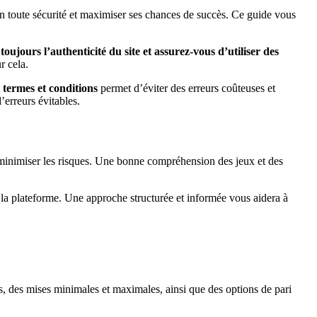
en toute sécurité et maximiser ses chances de succès. Ce guide vous
 toujours l’authenticité du site et assurez-vous d’utiliser des
r cela.
 termes et conditions
permet d’éviter des erreurs coûteuses et
’erreurs évitables.
 minimiser les risques. Une bonne compréhension des jeux et des
 la plateforme. Une approche structurée et informée vous aidera à
, des mises minimales et maximales, ainsi que des options de pari