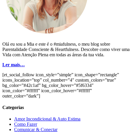
Olá eu sou a Mia e este é o #miafulness, o meu blog sobre
Parentalidade Consciente & Heartfulness. Descobre como viver uma
Vida com Atenção Plena em todas as áreas da tua vida.
Ler mais…
[et_social_follow icon_style=”simple” icon_shape=”rectangle”
icons_location=”top” col_number=”4″ custom_colors=”true”
bg_color=”#42c1af” bg_color_hover=”#5f6334″
icon_color=”#ffffff” icon_color_hover=”#ffffff”
outer_color=”dark”]
Categorias
Amor Incondicional & Auto Estima
Como Fazer
Comunicar & Conectar