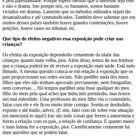
e pela parentalidade. Porque espero mesmo que o interesse seja esse
e não o drama. Isto porque nós, os humanos, somos bastante
viciados em dramas. Lamento que os métodos utilizados sejam tão
desatualizados e até contraindicados. Também devo salientar que em
muitos desses países também houve grandes contestações, houve
petições, houve casos no tribunal, etc.
Que tipo de efeitos negativos essa exposição pode criar nas
crianças?
Os efeitos da exposição dependerão certamente da idade das
crianças: quanto mais velha, pior. Além disso, temos de nos lembrar
que a criança poderá ter de reviver a exposição mais tarde. Está tudo
filmado. A mesma questão coloca-se em relação à exposição que os
pais proporcionam nas redes sociais. Não partilho nada dos meus
filhos que eles não tenham aprovado previamente, nem fotografias,
nem conversas… Há tempos partilhei uma frase qualquer do meu
filho do meio pela qual achei que tinha tido permissão, mas houve
um mal entendido. Uma professora do meu filho viu o comentário,
falou com ele e ele ficou muito triste comigo. Sentiu-se desiludido,
exposto e até traído, talvez. (E sim, falei com ele sobre esta situação
em mencioná-lo aqui!) Isto são tudo coisas que ferem a autoestima e
ferem a relação com os pais, a relação de confiança. E quanto maior
e mais íntima for a exposição, pior. Cientificamente certamente há
mais questões que se podem falar.