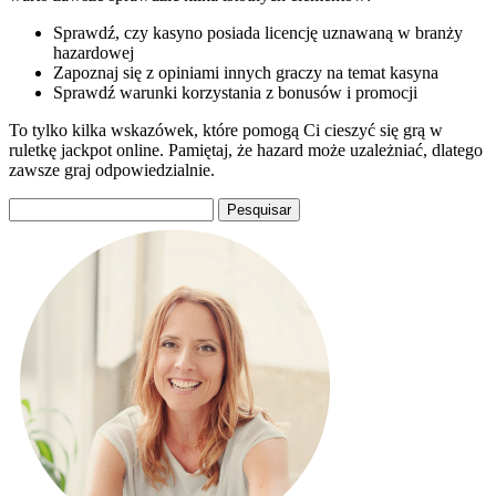
Sprawdź, czy kasyno posiada licencję uznawaną w branży
hazardowej
Zapoznaj się z opiniami innych graczy na temat kasyna
Sprawdź warunki korzystania z bonusów i promocji
To tylko kilka wskazówek, które pomogą Ci cieszyć się grą w
ruletkę jackpot online. Pamiętaj, że hazard może uzależniać, dlatego
zawsze graj odpowiedzialnie.
Pesquisar
por: