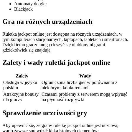
Automaty do gier
Blackjack
Gra na różnych urządzeniach
Ruletka jackpot online jest dostępna na różnych urządzeniach, w
tym komputerach stacjonarnych, laptopach, tabletach i smartfonach.
Dzięki temu gracze mogą cieszyć się ulubionymi grami
gdziekolwiek się znajdują.
Zalety i wady ruletki jackpot online
Zalety
Wady
Obsługa w języku
Ograniczona liczba gier w porównaniu z
polskim
niektórymi konkurentami
Atrakcyjne bonusy
Czasami problemy z serwerem mogą wpłynąć
dla graczy
na płynność rozgrywki
Sprawdzenie uczciwości gry
Aby upewnić się, że gra w ruletkę jackpot online jest uczciwa,
warto zawsze sprawdzić kilka istotnych elementów: