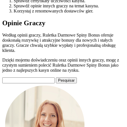
Sprawdź certyfikaty uczciwości kasyna.
Sprawdź opinie innych graczy na temat kasyna.
Korzystaj z renomowanych dostawców gier.
Opinie Graczy
Według opinii graczy, Ruletka Darmowe Spiny Bonus oferuje
doskonałą rozrywkę i atrakcyjne bonusy dla nowych i stałych
graczy. Gracze chwalą szybkie wypłaty i profesjonalną obsługę
klienta.
Dzięki mojemu doświadczeniu oraz opinii innych graczy, mogę z
czystym sumieniem polecić Ruletka Darmowe Spiny Bonus jako
jedno z najlepszych kasyn online na rynku.
Pesquisar
por: