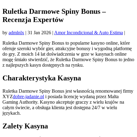
Ruletka Darmowe Spiny Bonus –
Recenzja Expertów
by
admlnlx
|
31 Jan 2026
|
Amor Incondicional & Auto Estima
|
Ruletka Darmowe Spiny Bonus to popularne kasyno online, które
oferuje szeroki wybór gier, atrakcyjne bonusy i wygodną platformę
do gry. Z moich 14 lat doświadczenia w grze w kasynach online
mogę śmiało stwierdzić, że Ruletka Darmowe Spiny Bonus to jedno
z najlepszych kasyn dostępnych na rynku.
Charakterystyka Kasyna
Ruletka Darmowe Spiny Bonus jest własnością renomowanej firmy
XYZ
dobre-jadanie.pl
i posiada licencję wydaną przez Malta
Gaming Authority. Kasyno akceptuje graczy z wielu krajów na
całym świecie, a obsługa klienta jest dostępna 24/7 w wielu
językach.
Zalety Kasyna