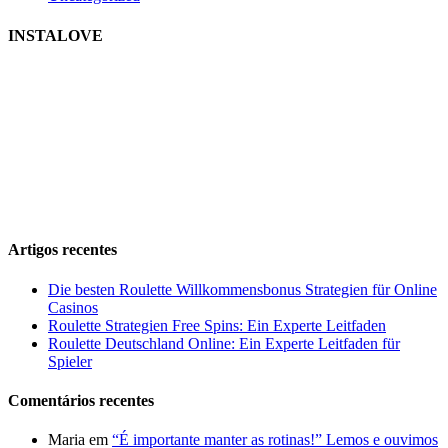
INSTALOVE
Artigos recentes
Die besten Roulette Willkommensbonus Strategien für Online
Casinos
Roulette Strategien Free Spins: Ein Experte Leitfaden
Roulette Deutschland Online: Ein Experte Leitfaden für
Spieler
Comentários recentes
Maria
em
“É importante manter as rotinas!” Lemos e ouvimos