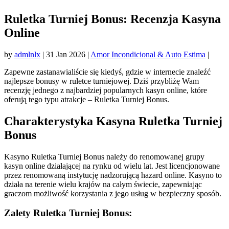
Ruletka Turniej Bonus: Recenzja Kasyna
Online
by
admlnlx
|
31 Jan 2026
|
Amor Incondicional & Auto Estima
|
Zapewne zastanawialiście się kiedyś, gdzie w internecie znaleźć
najlepsze bonusy w ruletce turniejowej. Dziś przybliżę Wam
recenzję jednego z najbardziej popularnych kasyn online, które
oferują tego typu atrakcje – Ruletka Turniej Bonus.
Charakterystyka Kasyna Ruletka Turniej
Bonus
Kasyno Ruletka Turniej Bonus należy do renomowanej grupy
kasyn online działającej na rynku od wielu lat. Jest licencjonowane
przez renomowaną instytucję nadzorującą hazard online. Kasyno to
działa na terenie wielu krajów na całym świecie, zapewniając
graczom możliwość korzystania z jego usług w bezpieczny sposób.
Zalety Ruletka Turniej Bonus: