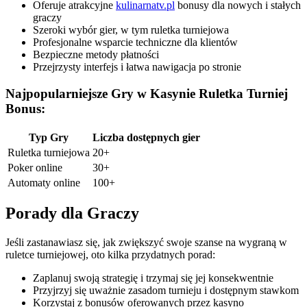
Oferuje atrakcyjne
kulinarnatv.pl
bonusy dla nowych i stałych
graczy
Szeroki wybór gier, w tym ruletka turniejowa
Profesjonalne wsparcie techniczne dla klientów
Bezpieczne metody płatności
Przejrzysty interfejs i łatwa nawigacja po stronie
Najpopularniejsze Gry w Kasynie Ruletka Turniej
Bonus:
Typ Gry
Liczba dostępnych gier
Ruletka turniejowa
20+
Poker online
30+
Automaty online
100+
Porady dla Graczy
Jeśli zastanawiasz się, jak zwiększyć swoje szanse na wygraną w
ruletce turniejowej, oto kilka przydatnych porad:
Zaplanuj swoją strategię i trzymaj się jej konsekwentnie
Przyjrzyj się uważnie zasadom turnieju i dostępnym stawkom
Korzystaj z bonusów oferowanych przez kasyno