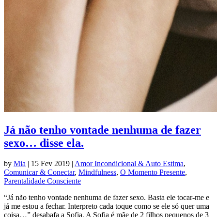
Já não tenho vontade nenhuma de fazer
sexo… disse ela.
by
Mia
|
15 Fev 2019
|
Amor Incondicional & Auto Estima
,
Comunicar & Conectar
,
Mindfulness
,
O Momento Presente
,
Parentalidade Consciente
“Já não tenho vontade nenhuma de fazer sexo. Basta ele tocar-me e
já me estou a fechar. Interpreto cada toque como se ele só quer uma
coisa…” desabafa a Sofia. A Sofia é mãe de 2 filhos pequenos de 3