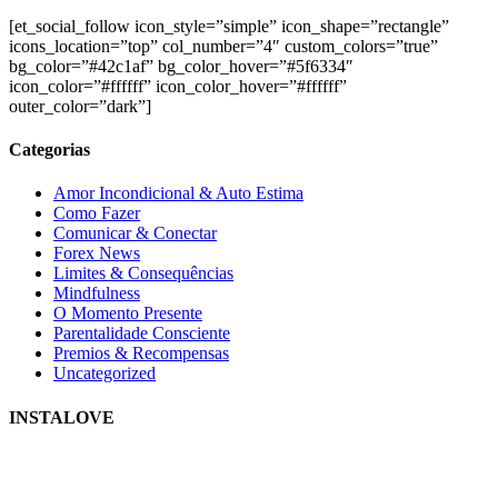
[et_social_follow icon_style=”simple” icon_shape=”rectangle”
icons_location=”top” col_number=”4″ custom_colors=”true”
bg_color=”#42c1af” bg_color_hover=”#5f6334″
icon_color=”#ffffff” icon_color_hover=”#ffffff”
outer_color=”dark”]
Categorias
Amor Incondicional & Auto Estima
Como Fazer
Comunicar & Conectar
Forex News
Limites & Consequências
Mindfulness
O Momento Presente
Parentalidade Consciente
Premios & Recompensas
Uncategorized
INSTALOVE