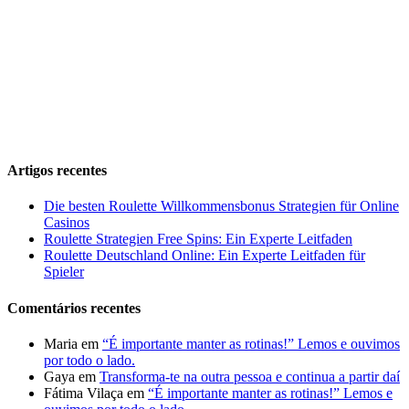
Artigos recentes
Die besten Roulette Willkommensbonus Strategien für Online
Casinos
Roulette Strategien Free Spins: Ein Experte Leitfaden
Roulette Deutschland Online: Ein Experte Leitfaden für
Spieler
Comentários recentes
Maria
em
“É importante manter as rotinas!” Lemos e ouvimos
por todo o lado.
Gaya
em
Transforma-te na outra pessoa e continua a partir daí
Fátima Vilaça
em
“É importante manter as rotinas!” Lemos e