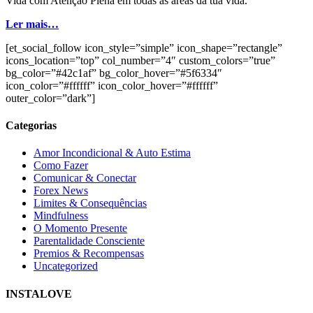
Vida com Atenção Plena em todas as áreas da tua vida.
Ler mais…
[et_social_follow icon_style=”simple” icon_shape=”rectangle”
icons_location=”top” col_number=”4″ custom_colors=”true”
bg_color=”#42c1af” bg_color_hover=”#5f6334″
icon_color=”#ffffff” icon_color_hover=”#ffffff”
outer_color=”dark”]
Categorias
Amor Incondicional & Auto Estima
Como Fazer
Comunicar & Conectar
Forex News
Limites & Consequências
Mindfulness
O Momento Presente
Parentalidade Consciente
Premios & Recompensas
Uncategorized
INSTALOVE